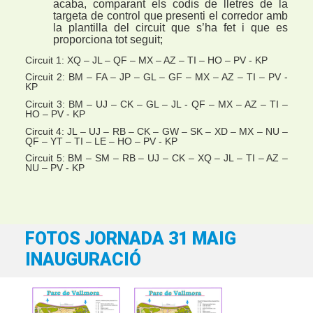
acaba, comparant els codis de lletres de la
targeta de control que presenti el corredor amb
la plantilla del circuit que s’ha fet i que es
proporciona tot seguit;
Circuit 1
: XQ – JL – QF – MX – AZ – TI – HO – PV - KP
Circuit 2
: BM – FA – JP – GL – GF – MX – AZ – TI – PV -
KP
Circuit 3
: BM – UJ – CK – GL – JL - QF – MX – AZ – TI –
HO – PV - KP
Circuit 4
: JL – UJ – RB – CK – GW – SK – XD – MX – NU –
QF – YT – TI – LE – HO – PV - KP
Circuit 5
: BM – SM – RB – UJ – CK – XQ – JL – TI – AZ –
NU – PV - KP
FOTOS JORNADA 31 MAIG
INAUGURACIÓ