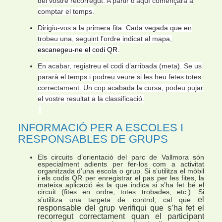
del vostre recorregut. A partir d’aquí començarà a
comptar el temps.
Dirigiu-vos a la primera fita. Cada vegada que en
trobeu una, seguint l’ordre indicat al mapa,
escanegeu-ne el codi QR.
En acabar, registreu el codi d’arribada (meta). Se us
pararà el temps i podreu veure si les heu fetes totes
correctament. Un cop acabada la cursa, podeu pujar
el vostre resultat a la classificació.
INFORMACIÓ PER A ESCOLES I
RESPONSABLES DE GRUPS
Els circuits d’orientació del parc de Vallmora són
especialment adients per fer-los com a activitat
organitzada d’una escola o grup. Si s’utilitza el mòbil
i els codis QR per enregistrar el pas per les fites, la
mateixa aplicació és la que indica si s’ha fet bé el
circuit (fites en ordre, totes trobades, etc.). Si
el
s’utilitza una targeta de control, cal que
responsable del grup verifiqui que s’ha fet el
recorregut correctament quan el participant