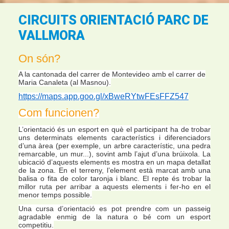
CIRCUITS ORIENTACIÓ PARC DE
VALLMORA
On són?
A la cantonada del carrer de Montevideo amb el carrer de
Maria Canaleta (al Masnou).
https://maps.app.goo.gl/xBweRYtwFEsFFZ547
Com funcionen?
L’orientació és un esport en què el participant ha de trobar
uns determinats elements característics i diferenciadors
d’una àrea (per exemple, un arbre característic, una pedra
remarcable, un mur...), sovint amb l’ajut d’una brúixola. La
ubicació d’aquests elements es mostra en un mapa detallat
de la zona. En el terreny, l’element està marcat amb una
balisa o fita de color taronja i blanc. El repte és trobar la
millor ruta per arribar a aquests elements i fer-ho en el
menor temps possible.
Una cursa d’orientació es pot prendre com un passeig
agradable enmig de la natura o bé com un esport
competitiu.