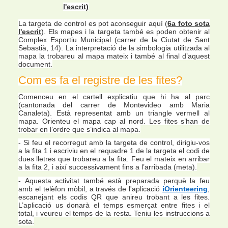
l'escrit)
La targeta de control es pot aconseguir aquí (
6a foto
sota
l'escrit
). Els mapes i la targeta també es poden obtenir al
Complex Esportiu Municipal (carrer de la Ciutat de Sant
Sebastià, 14). La interpretació de la simbologia utilitzada al
mapa la trobareu al mapa mateix i també al final d’aquest
document.
Com es fa el registre de les fites?
Comenceu en el cartell explicatiu que hi ha al parc
(cantonada del carrer de Montevideo amb Maria
Canaleta). Està representat amb un triangle vermell al
mapa. Orienteu el mapa cap al nord. Les fites s’han de
trobar en l’ordre que s’indica al mapa.
-
Si feu el recorregut amb la targeta de control, dirigiu-vos
a la fita 1 i escriviu en el requadre 1 de la targeta el codi de
dues lletres que trobareu a la fita. Feu el mateix en arribar
a la fita 2, i així successivament fins a l’arribada (meta).
-
Aquesta activitat també està preparada perquè la feu
amb el telèfon mòbil, a través de l'aplicació
iOrienteering
,
escanejant els codis QR que anireu trobant a les fites.
L’aplicació us donarà el temps esmerçat entre fites i el
total, i veureu el temps de la resta. Teniu les instruccions a
sota.