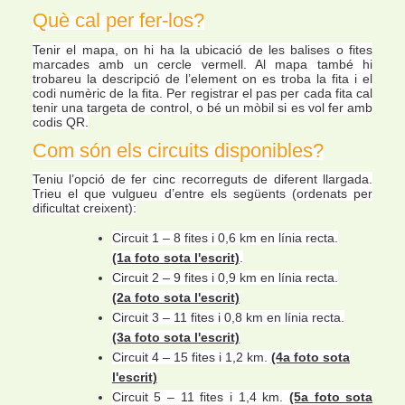
Què cal per fer-los?
Tenir el mapa, on hi ha la ubicació de les balises o fites
marcades amb un cercle vermell. Al mapa també hi
trobareu la descripció de l’element on es troba la fita i el
codi numèric de la fita.
Per registrar el pas per cada fita cal
tenir una targeta de control, o bé un mòbil si es vol fer amb
codis QR.
Com són els circuits disponibles?
Teniu l’opció de fer cinc recorreguts de diferent llargada.
Trieu el que vulgueu d’entre els següents (ordenats per
dificultat creixent):
Circuit 1 – 8 fites i 0,6 km en línia recta.
(1a foto sota l'escrit)
.
Circuit 2 – 9 fites i 0,9 km en línia recta.
(2a foto sota l'escrit)
Circuit 3 – 11 fites i 0,8 km en línia recta.
(3a foto sota l'escrit)
Circuit 4 – 15 fites i 1,2 km.
(4a foto sota
l'escrit)
Circuit 5 – 11 fites i 1,4 km.
(5a foto sota