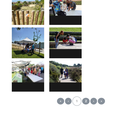
«
‹
1
2
›
»