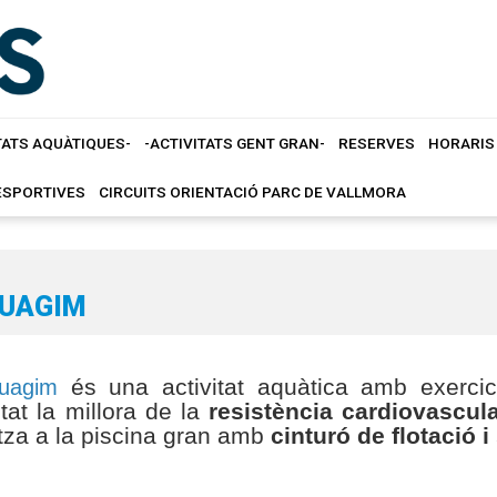
TATS AQUÀTIQUES-
-ACTIVITATS GENT GRAN-
RESERVES
HORARIS 
ESPORTIVES
CIRCUITS ORIENTACIÓ PARC DE VALLMORA
GUAGIM
és una activitat aquàtica amb exercic
guagim
itat la millora de la
resistència cardiovascular
itza a la piscina gran amb
cinturó de flotació 