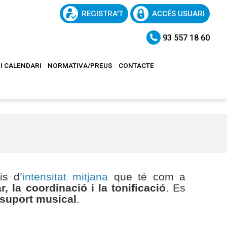
REGISTRA'T
ACCÉS USUARI
93 557 18 60
I CALENDARI
NORMATIVA/PREUS
CONTACTE
is d’
intensitat mitjana
que té com a
, la coordinació i la tonificació
. Es
i suport musical
.