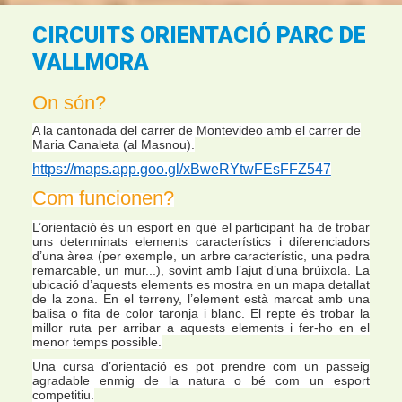
CIRCUITS ORIENTACIÓ PARC DE
VALLMORA
On són?
A la cantonada del carrer de Montevideo amb el carrer de
Maria Canaleta (al Masnou).
https://maps.app.goo.gl/xBweRYtwFEsFFZ547
Com funcionen?
L’orientació és un esport en què el participant ha de trobar
uns determinats elements característics i diferenciadors
d’una àrea (per exemple, un arbre característic, una pedra
remarcable, un mur...), sovint amb l’ajut d’una brúixola. La
ubicació d’aquests elements es mostra en un mapa detallat
de la zona. En el terreny, l’element està marcat amb una
balisa o fita de color taronja i blanc. El repte és trobar la
millor ruta per arribar a aquests elements i fer-ho en el
menor temps possible.
Una cursa d’orientació es pot prendre com un passeig
agradable enmig de la natura o bé com un esport
competitiu.