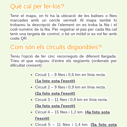
Què cal per fer-los?
Tenir el mapa, on hi ha la ubicació de les balises o fites
marcades amb un cercle vermell. Al mapa també hi
trobareu la descripció de l’element on es troba la fita i el
codi numèric de la fita.
Per registrar el pas per cada fita cal
tenir una targeta de control, o bé un mòbil si es vol fer amb
codis QR.
Com són els circuits disponibles?
Teniu l’opció de fer cinc recorreguts de diferent llargada.
Trieu el que vulgueu d’entre els següents (ordenats per
dificultat creixent):
Circuit 1 – 8 fites i 0,6 km en línia recta.
(1a foto sota l'escrit)
.
Circuit 2 – 9 fites i 0,9 km en línia recta.
(2a foto sota l'escrit)
Circuit 3 – 11 fites i 0,8 km en línia recta.
(3a foto sota l'escrit)
Circuit 4 – 15 fites i 1,2 km.
(4a foto sota
l'escrit)
Circuit 5 – 11 fites i 1,4 km.
(5a foto sota