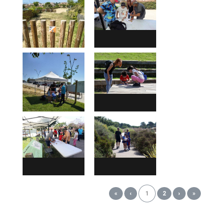
«
‹
1
2
›
»