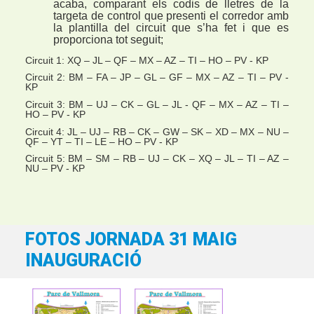
acaba, comparant els codis de lletres de la
targeta de control que presenti el corredor amb
la plantilla del circuit que s’ha fet i que es
proporciona tot seguit;
Circuit 1
: XQ – JL – QF – MX – AZ – TI – HO – PV - KP
Circuit 2
: BM – FA – JP – GL – GF – MX – AZ – TI – PV -
KP
Circuit 3
: BM – UJ – CK – GL – JL - QF – MX – AZ – TI –
HO – PV - KP
Circuit 4
: JL – UJ – RB – CK – GW – SK – XD – MX – NU –
QF – YT – TI – LE – HO – PV - KP
Circuit 5
: BM – SM – RB – UJ – CK – XQ – JL – TI – AZ –
NU – PV - KP
FOTOS JORNADA 31 MAIG
INAUGURACIÓ