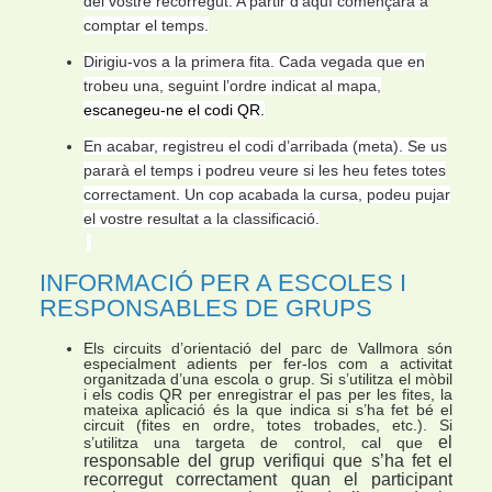
del vostre recorregut. A partir d’aquí començarà a
comptar el temps.
Dirigiu-vos a la primera fita. Cada vegada que en
trobeu una, seguint l’ordre indicat al mapa,
escanegeu-ne el codi QR.
En acabar, registreu el codi d’arribada (meta). Se us
pararà el temps i podreu veure si les heu fetes totes
correctament. Un cop acabada la cursa, podeu pujar
el vostre resultat a la classificació.
INFORMACIÓ PER A ESCOLES I
RESPONSABLES DE GRUPS
Els circuits d’orientació del parc de Vallmora són
especialment adients per fer-los com a activitat
organitzada d’una escola o grup. Si s’utilitza el mòbil
i els codis QR per enregistrar el pas per les fites, la
mateixa aplicació és la que indica si s’ha fet bé el
circuit (fites en ordre, totes trobades, etc.). Si
el
s’utilitza una targeta de control, cal que
responsable del grup verifiqui que s’ha fet el
recorregut correctament quan el participant