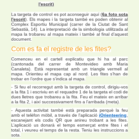
l'escrit)
La targeta de control es pot aconseguir aquí (
6a foto
sota
l'escrit
). Els mapes i la targeta també es poden obtenir al
Complex Esportiu Municipal (carrer de la Ciutat de Sant
Sebastià, 14). La interpretació de la simbologia utilitzada al
mapa la trobareu al mapa mateix i també al final d’aquest
document.
Com es fa el registre de les fites?
Comenceu en el cartell explicatiu que hi ha al parc
(cantonada del carrer de Montevideo amb Maria
Canaleta). Està representat amb un triangle vermell al
mapa. Orienteu el mapa cap al nord. Les fites s’han de
trobar en l’ordre que s’indica al mapa.
-
Si feu el recorregut amb la targeta de control, dirigiu-vos
a la fita 1 i escriviu en el requadre 1 de la targeta el codi de
dues lletres que trobareu a la fita. Feu el mateix en arribar
a la fita 2, i així successivament fins a l’arribada (meta).
-
Aquesta activitat també està preparada perquè la feu
amb el telèfon mòbil, a través de l'aplicació
iOrienteering
,
escanejant els codis QR que anireu trobant a les fites.
L’aplicació us donarà el temps esmerçat entre fites i el
total, i veureu el temps de la resta. Teniu les instruccions a
sota.