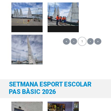
«
‹
1
›
»
SETMANA ESPORT ESCOLAR
PAS BÀSIC 2026