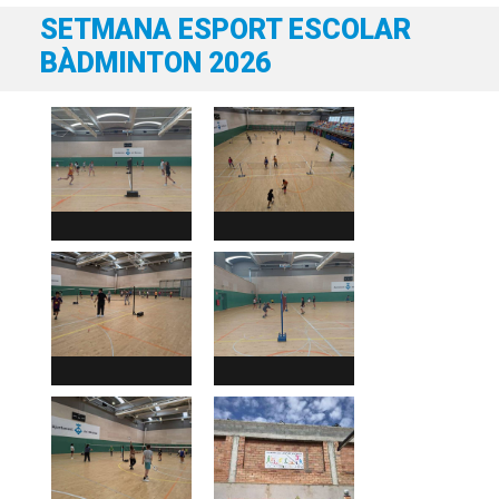
SETMANA ESPORT ESCOLAR
BÀDMINTON 2026